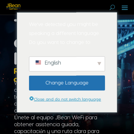
Todo lo que
We've detected you might be
speaking a different language.
esperas de
Do you want to change to:
la banca
English
Reconstruido para Web3
con WeFi
Change Language
WeFi es una plataforma bancaria
criptográfica descentralizada que
te permite gastar, ahorrar y ganar
Close and do not switch language
dinero en un solo lugar, con un
control real sobre tus finanzas.
Únete al equipo JBean WeFi para
obtener asistencia guiada,
capacitación y una ruta clara para