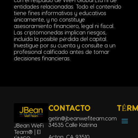
con el respaldo de WeFi Global Ltd ni de
entidades relacionadas. Todo el contenido
tiene fines informativos y educativos
únicamente, y no constituye
asesoramiento financiero, legal ni fiscal.
Las criptomonedas implican riesgos,
incluida la posible pérdida del capital.
Investigue por su cuenta y consulte a un
profesional calificado antes de tomar
decisiones financieras.
CONTACTO
TÉRM
getin@jbeanwefiteam.com
34535 Calle Katrina
JBean WeFi
Team® | El
Acton, CA 93510